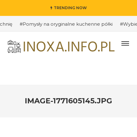
TRENDING NOW
ię
#Pomysły na oryginalne kuchenne półki
#Wybieramy
IMAGE-1771605145.JPG