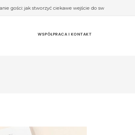
k stworzyć ciekawe wejście do swojego domu?
#Kuchnia re
WSPÓŁPRACA I KONTAKT