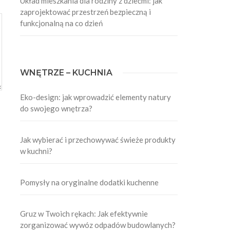
Układ mieszkania dla rodziny z dziećmi: jak
zaprojektować przestrzeń bezpieczną i
funkcjonalną na co dzień
WNĘTRZE – KUCHNIA
Eko-design: jak wprowadzić elementy natury
do swojego wnętrza?
Jak wybierać i przechowywać świeże produkty
w kuchni?
Pomysły na oryginalne dodatki kuchenne
Gruz w Twoich rękach: Jak efektywnie
zorganizować wywóz odpadów budowlanych?