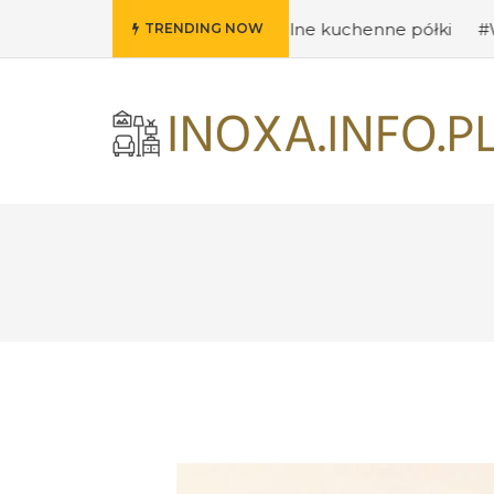
#Pomysły na oryginalne kuchenne półki
#Wybieramy odp
TRENDING NOW