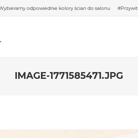
owiednie kolory ścian do salonu
#Przywitanie gości: ja
IMAGE-1771585471.JPG