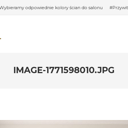
wiednie kolory ścian do salonu
#Przywitanie gości: jak
IMAGE-1771598010.JPG