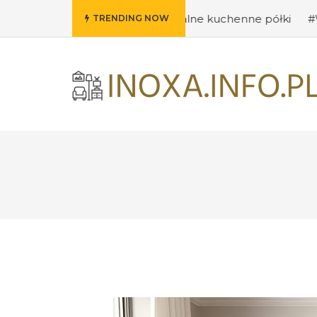
Pomysły na oryginalne kuchenne półki
#Wybieramy odpo
TRENDING NOW