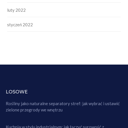
luty 2022
styczeń 2022
LOSOWE
Rośliny jako naturalne separatory stref: jak wybrać i ustawić
zielone przegrody we wnętrzu
Kuchnia w stylu industrialnym: jak łączyć surowość z