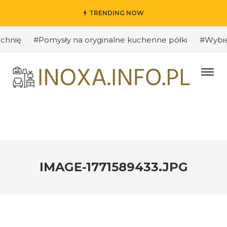
TRENDING NOW
ię
#Pomysły na oryginalne kuchenne półki
#Wybieramy
IMAGE-1771589433.JPG