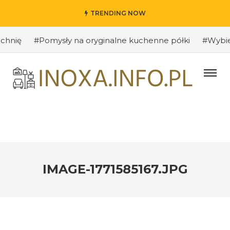
TRENDING NOW
nię
#Pomysły na oryginalne kuchenne półki
#Wybieram
IMAGE-1771585167.JPG