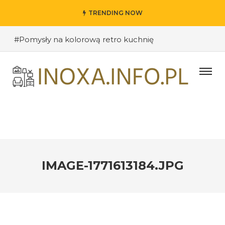
TRENDING NOW
#Pomysły na kolorową retro kuchnię
#Pomysły na oryginalne kuchenne półki
#Wybieramy odpowiednie kolory ścian do salonu
#Przywitanie gości: jak stworzyć ciekawe wejście do
swojego domu?
#Kuchnia retro – inspiracje sprzed lat
#Techniki DIY w dekoracji wnętrz – jak nadać
pomieszczeniu osobisty charakter
IMAGE-1771613184.JPG
#Jak stworzyć industrialne wnętrze w loftowym
stylu
#Funkcjonalne półki i szafki kuchenne – jak dobrze
zorganizować przestrzeń?