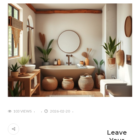
#Rośliny w aranżacji wnętrza: jak ożywić swoje
mieszkanie przy pomocy zieleni?
#Projektowanie wnętrz w stylu retro: Powrót do
vintage i nostalgii
103 VIEWS
2026-02-20
Leave